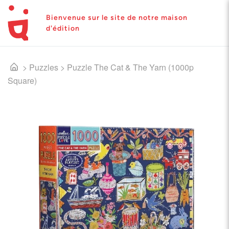
Bienvenue sur le site de notre maison
d'édition
>
Puzzles
>
Puzzle The Cat & The Yarn (1000p
Square)