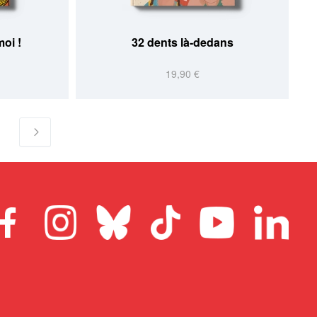
moi !
32 dents là-dedans
19,90 €
 la page
age
Page
Suivant