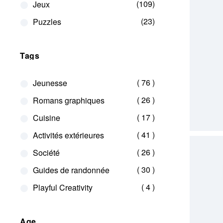
109
Jeux
23
Puzzles
Tags
articles
76
Jeunesse
articles
26
Romans graphiques
articles
17
Cuisine
articles
41
Activités extérieures
articles
26
Société
articles
30
Guides de randonnée
articles
4
Playful Creativity
Age