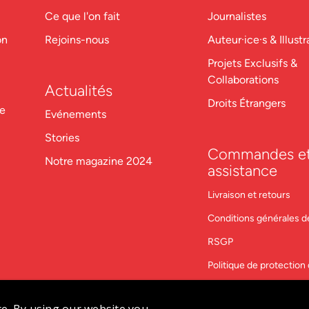
Ce que l'on fait
Journalistes
on
Rejoins-nous
Auteur·ice·s & Illustr
Projets Exclusifs &
Collaborations
Actualités
Droits Étrangers
re
Evénements
Stories
Commandes e
Notre magazine 2024
assistance
Livraison et retours
Conditions générales d
RSGP
Politique de protectio
Contactez-nous