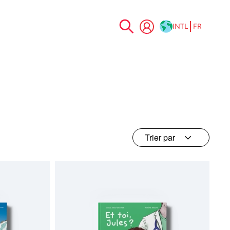
INTL
FR
Allez
au
contenu