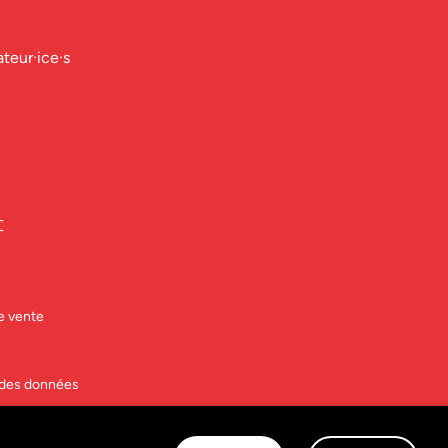
ateur·ice·s
t
e vente
n des données