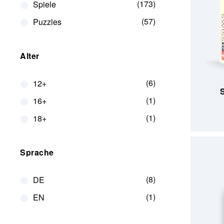
173
Spiele
57
Puzzles
Alter
IN DEN
6
12+
S
1
16+
1
18+
Sprache
8
DE
1
EN