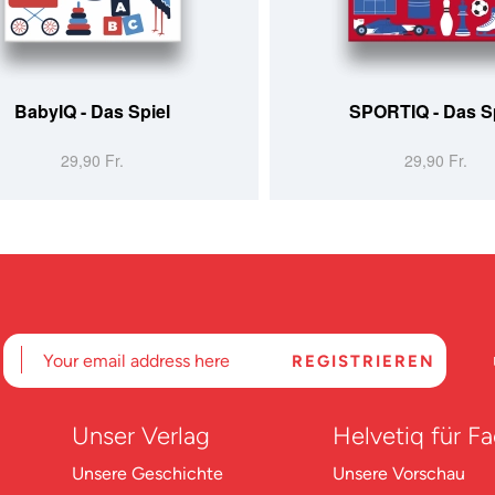
 WARENKORB
NICHT LIEFERBAR
BabyIQ - Das Spiel
SPORTIQ - Das S
29,90 Fr.
29,90 Fr.
Unser Verlag
Helvetiq für F
Unsere Geschichte
Unsere Vorschau