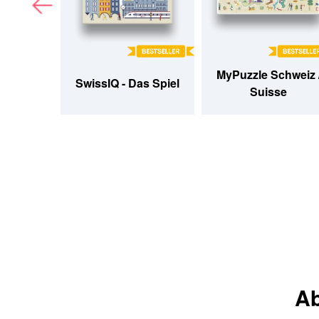
MyPuzzle Schweiz 
catraz
SwissIQ - Das Spiel
Suisse
Ab