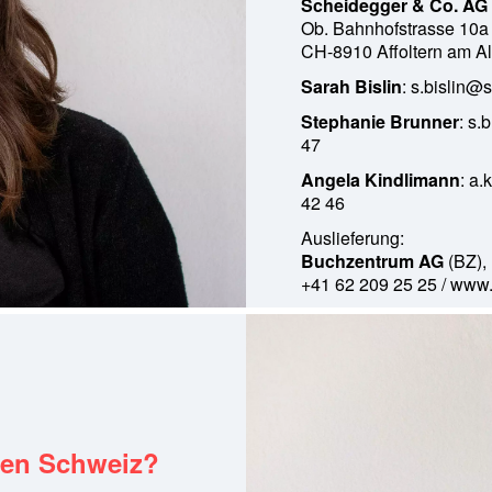
Scheidegger & Co. AG
Ob. Bahnhofstrasse 10a
CH-8910 Affoltern am Al
Sarah Bislin
:
s.bislin@
Stephanie Brunner
:
s.
47
Angela Kindlimann
:
a.
42 46
Auslieferung:
Buchzentrum AG
(BZ),
+41 62 209 25 25 /
www.
igen Schweiz?