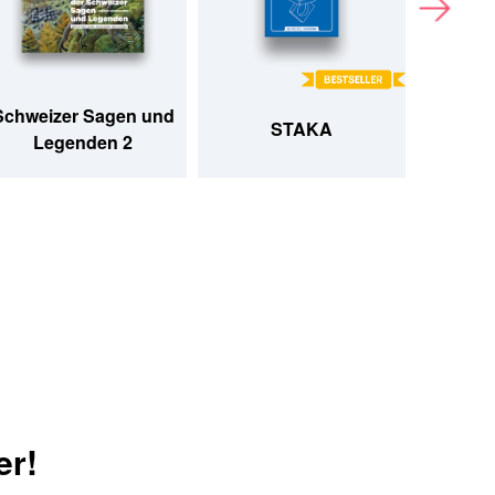
Schweizer Sagen und
Fris
STAKA
Legenden 2
er!