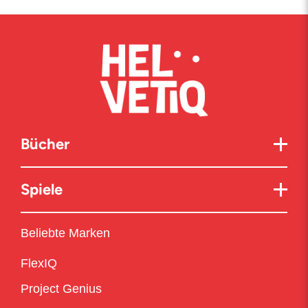
gerade
die
Seite
Bücher
Spiele
Beliebte Marken
FlexIQ
Project Genius