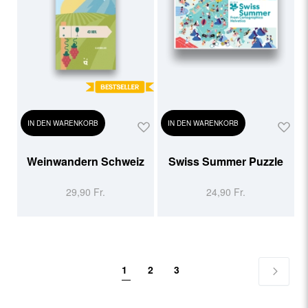
IN DEN WARENKORB
IN DEN WARENKORB
Weinwandern Schweiz
Swiss Summer Puzzle
29,90 Fr.
24,90 Fr.
Seite
Sie
Seite
Seite
1
2
3
lesen
Seite
Weiter