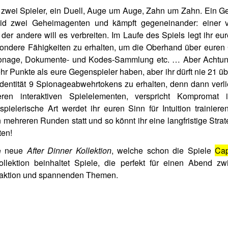
ür zwei Spieler, ein Duell, Auge um Auge, Zahn um Zahn. Ein G
eid zwei Geheimagenten und kämpft gegeneinander: einer 
er andere will es verbreiten. Im Laufe des Spiels legt ihr eu
sondere Fähigkeiten zu erhalten, um die Oberhand über euren
pionage, Dokumente- und Kodes-Sammlung etc. … Aber Achtung:
r Punkte als eure Gegenspieler haben, aber ihr dürft nie 21 übe
dentität 9 Spionageabwehrtokens zu erhalten, denn dann verlie
en interaktiven Spielelementen, verspricht Kompromat i
spielerische Art werdet ihr euren Sinn für Intuition traini
n mehreren Runden statt und so könnt ihr eine langfristige Strat
ten!
e neue
After Dinner Kollektion
, welche schon die Spiele
Cap
llektion beinhaltet Spiele, die perfekt für einen Abend z
eraktion und spannenden Themen.