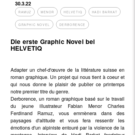
30.3.22
RAMUZ
MENOR
HELVETIQ
HADI BARKAT
GRAPHIC NOVEL
DERBORENCE
Die erste Graphic Novel bei
HELVETIQ
Adapter un chef-d'œuvre de la littérature suisse en
roman graphique. Un projet qui nous tient à coeur et
qui nous donne le plaisir de publier ce printemps
notre premier titre du genre.
Derborence, un roman graphique basé sur le travail
du jeune illustrateur Fabian Menor Charles
Ferdinand Ramuz, vous emmènera dans des
paysages d'altitude et vous fera ressentir les
émotions d'un alpiniste entouré par la violence de la
montagne. Interview de Hadi Barkat fondateur