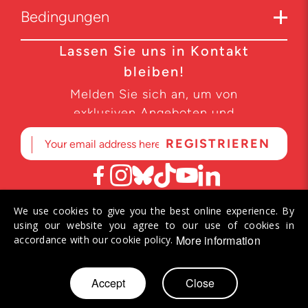
Bedingungen
Lassen Sie uns in Kontakt
bleiben!
Melden Sie sich an, um von
exklusiven Angeboten und
Produktneuheiten zu erfahren.
We use cookies to give you the best online experience. By
© 2026 Helvetiq SA. Alle Rechte vorbehalten.
using our website you agree to our use of cookies in
More information
accordance with our cookie policy.
Zum
Accept
Close
Mein Warenkorb
Inhalt