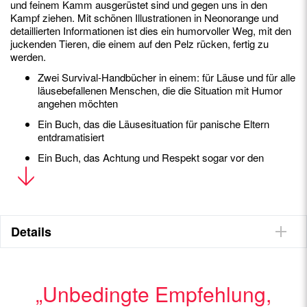
und feinem Kamm ausgerüstet sind und gegen uns in den
Kampf ziehen. Mit schönen Illustrationen in Neonorange und
detaillierten Informationen ist dies ein humorvoller Weg, mit den
juckenden Tieren, die einem auf den Pelz rücken, fertig zu
werden.
Zwei Survival-Handbücher in einem: für Läuse und für alle
läusebefallenen Menschen, die die Situation mit Humor
angehen möchten
Ein Buch, das die Läusesituation für panische Eltern
entdramatisiert
Ein Buch, das Achtung und Respekt sogar vor den
kleinsten Erdmitbewohnern lehrt
Ein Buch mit ästethischem Anspruch zu einem nahezu
alle Familien irgendwann betreffenden Thema
Kunstbuchdesign: leuchtende Pantone-Farben
Details
vervollständigen dieses kleine gebundene Buch, das von
der spanischen
Über die Autorin
„Unbedingte Empfehlung,
ist Illustratorin und lebt in Madrid. Nach einer
BERTA PÁRAMO