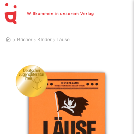
Willkommen in unserem Verlag
>
Bücher
>
Kinder
>
Läuse