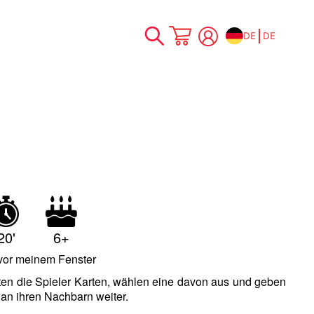
DE
DE
Zum
Mein Warenkorb
Inhalt
springen
20'
6+
vor meinem Fenster
ten die Spieler Karten, wählen eine davon aus und geben
n an ihren Nachbarn weiter.