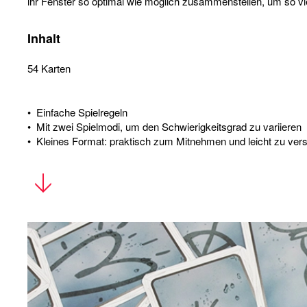
ihr Fenster so optimal wie möglich zusammenstellen, um so vie
Inhalt
54 Karten
• Einfache Spielregeln
• Mit zwei Spielmodi, um den Schwierigkeitsgrad zu variieren
• Kleines Format: praktisch zum Mitnehmen und leicht zu ver
• Reisespiel: ideal um in den Urlaub mitzunehmen
• Fördert das vorausschauende und strategische Denken