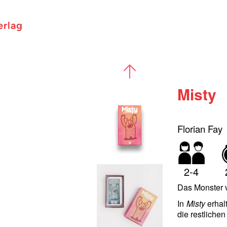
erlag
Misty
Florian Fay
2-4
Das Monster 
In
Misty
erhal
die restliche