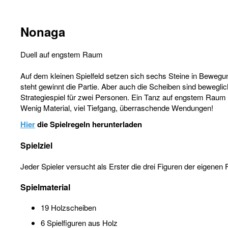
Nonaga
Duell auf engstem Raum
Auf dem kleinen Spielfeld setzen sich sechs Steine in Bewegung
steht gewinnt die Partie. Aber auch die Scheiben sind bewegli
Strategiespiel für zwei Personen. Ein Tanz auf engstem Raum
Wenig Material, viel Tiefgang, überraschende Wendungen!
Hier
die Spielregeln herunterladen
Spielziel
Jeder Spieler versucht als Erster die drei Figuren der eigen
Spielmaterial
19 Holzscheiben
6 Spielfiguren aus Holz