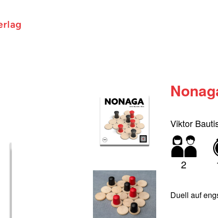
erlag
Nonag
Viktor Bauti
2
Duell auf en