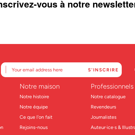
nscrivez-vous à notre newslette
Notre maison
Professionnels
Notre histoire
Notre catalogue
Notre équipe
Revendeurs
Ce que l'on fait
Journalistes
on
Rejoins-nous
Auteur·ice·s & Illustr