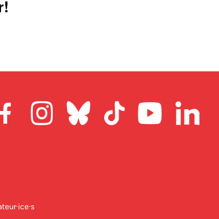
r!
ateur·ice·s