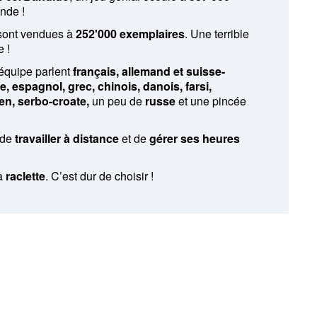
nde !
sont vendues à
252'000 exemplaires
. Une terrible
 !
équipe parlent
français, allemand et suisse-
e, espagnol, grec, chinois, danois, farsi,
ien, serbo-croate,
un peu de
russe
et une pincée
e de
travailler à distance
et de
gérer ses heures
la
raclette
. C’est dur de choisir !