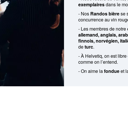
exemplaires
dans le mo
- Nos
Randos bière
se 
concurrence au vin rouge
- Les membres de notre 
allemand, anglais, arab
finnois, norvégien, ital
de
turc
.
- À Helvetiq, on est libr
comme on l’entend.
- On aime la
fondue
et 