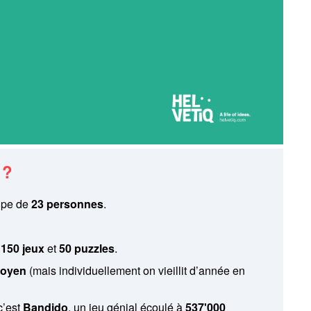
s ?
uipe de
23 personnes
.
,
150 jeux
et
50 puzzles
.
moyen
(mais individuellement on vieillit d’année en
c’est
Bandido
, un jeu génial écoulé à
537'000