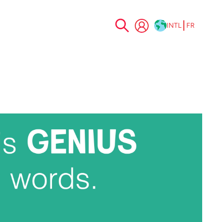
INTL
FR
Allez
au
contenu