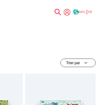
INTL
FR
Allez
au
contenu