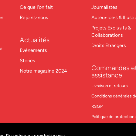
Ce que l'on fait
Journalistes
on
Rejoins-nous
Auteur·ice·s & Illustr
Projets Exclusifs &
Collaborations
Actualités
Droits Étrangers
re
Evénements
Stories
Commandes e
Notre magazine 2024
assistance
Livraison et retours
Conditions générales d
RSGP
Politique de protectio
Contactez-nous