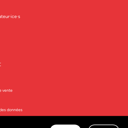
ateur·ice·s
t
e vente
n des données