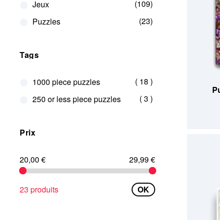
109
Jeux
23
Puzzles
Tags
articles
18
1000 piece puzzles
Pu
articles
3
250 or less piece puzzles
Prix
20,00 €
29,99 €
23 produits
OK