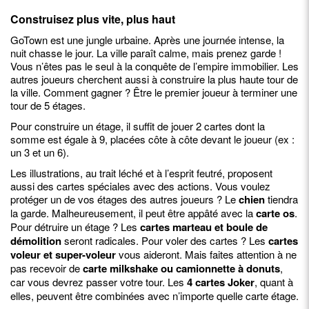
Construisez plus vite, plus haut
GoTown est une jungle urbaine. Après une journée intense, la
nuit chasse le jour. La ville paraît calme, mais prenez garde !
Vous n’êtes pas le seul à la conquête de l’empire immobilier. Les
autres joueurs cherchent aussi à construire la plus haute tour de
la ville. Comment gagner ? Être le premier joueur à terminer une
tour de 5 étages.
Pour construire un étage, il suffit de jouer 2 cartes dont la
somme est égale à 9, placées côte à côte devant le joueur (ex :
un 3 et un 6).
Les illustrations, au trait léché et à l’esprit feutré, proposent
aussi des cartes spéciales avec des actions. Vous voulez
protéger un de vos étages des autres joueurs ? Le
chien
tiendra
la garde. Malheureusement, il peut être appâté avec la
carte os
.
Pour détruire un étage ? Les
cartes marteau et boule de
démolition
seront radicales. Pour voler des cartes ? Les
cartes
voleur et super-voleur
vous aideront. Mais faites attention à ne
pas recevoir de
carte milkshake ou camionnette à donuts
,
car vous devrez passer votre tour. Les
4 cartes Joker
, quant à
elles, peuvent être combinées avec n’importe quelle carte étage.