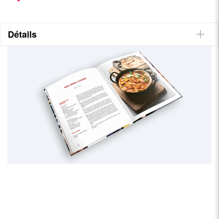
Suisse.
Quelques unes des recettes
Détails
Aubergines au tahini, Falafels au four, Dahl aux pois cassés,
Pain aux noix, Lasagnes de courgettes, Quinoa aux légumes
d'automne, Pide aux épinards, Chili sin carne, Risotto à la
betterave rouge, Smeurebreud danois, Tajine aux abricots,
Polenta aux champignons à la sauce rôtie, Tresse briochée
suisse, Nice cream à la banane, Granola, « Panna Cotta » à la
noix de coco, Brownie Overnight Oats, Mousse au chocolat et
bien plus encore !