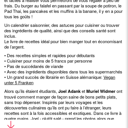
et faciles à réaliser vous permettront de vous régaler à peu de
frais. Du burger au falafel en passant par la soupe de potiron, le
Pad Thai, les pancakes et les muffins à la banane, il y en a pour
tous les goûts !
Un calendrier saisonnier, des astuces pour cuisiner ou trouver
des ingrédients de qualité, ainsi que des conseils santé sont
inclus.
Le livre de recettes idéal pour bien manger tout en économisant
de l’argent.
• Des recettes simples et rapides pour débutants
• Cuisiner pour moins de 5 francs par personne
• Pas de succédanés de viande
• Avec des ingrédients disponibles dans tous les supermarchés
• Un grand succès de librairie en Suisse alémanique:
Vegan
unter 5 Franken
Alors qu’ils étaient étudiants,
Joel Adank
et
Muriel Widmer
ont
trouvé comment manger de façon saine de bons petits plats,
sans trop dépenser. Inspirés par leurs voyages et les
découvertes culinaires qu’ils ont pu faire à l’étranger, leurs
recettes sont à la fois accessibles et exotiques. Dans ce livre à
quatre mains, Joel - plutôt salé - prend les photos alors que
Muriel - plutôt sucré - écrit les recettes. Ils vivent à Zurich, en