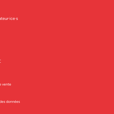
ateur·ice·s
t
e vente
n des données