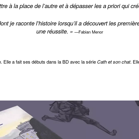
tre à la place de l’autre et à dépasser les a priori qui cré
nt je raconte l'histoire lorsqu’il a découvert les première
une réussite. »
—Fabian Menor
se. Elle a fait ses débuts dans la BD avec la série
Cath et son chat
. El
 genevois. Il est notamment l’auteur de
365 Samurais and a few bowls o
e BD genevois. Il est l’auteur de
Derborence
paru chez Helvetiq, et d