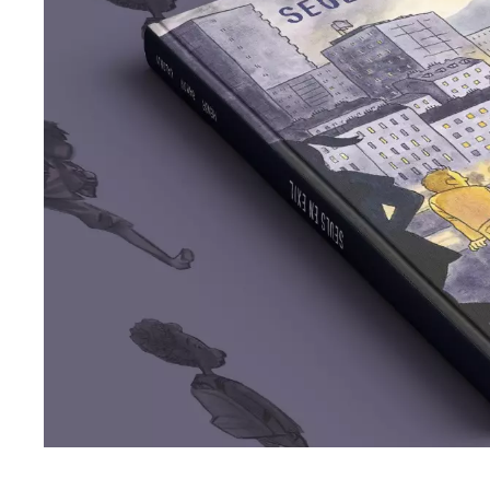
•
Seuls en exil - Bande annonce
•
Seuls en exil - Le livre