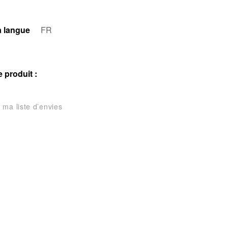
a langue
FR
 produit :
 ma liste d’envies