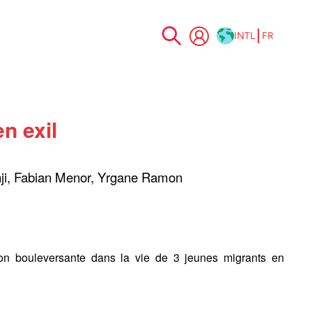
INTL
FR
Allez
au
contenu
n exil
ji, Fabian Menor, Yrgane Ramon
n bouleversante dans la vie de 3 jeunes migrants en