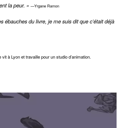
ent la peur. »
—Yrgane Ramon
s ébauches du livre, je me suis dit que c’était déjà
le vit à Lyon et travaille pour un studio d’animation.
f rice
(Éditions Dark Horse).
e
Elise
paru chez La Joie de lire.