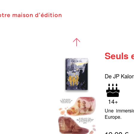
otre maison d'édition
Seuls e
De JP Kalon
14+
Une immersio
Europe.