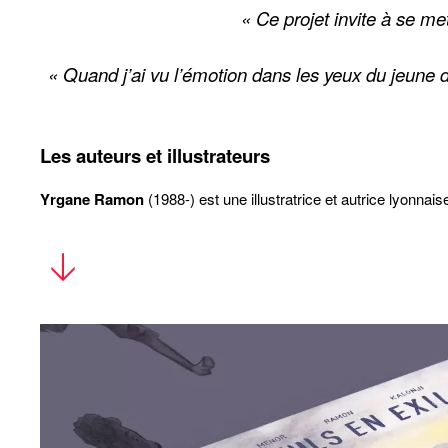
« Ce projet invite à se met
« Quand j’ai vu l’émotion dans les yeux du jeune do
Les auteurs et illustrateurs
Yrgane Ramon
(1988-) est une illustratrice et autrice lyonnai
JP Kalonji
(1973-) est un peintre, illustrateur et auteur de BD
Fabian Menor
(1997-) est un illustrateur, graphiste et auteur d
Ils en parlent
•
France inter - La librairie francophone du 29 octobre - 51'03
Vidéos