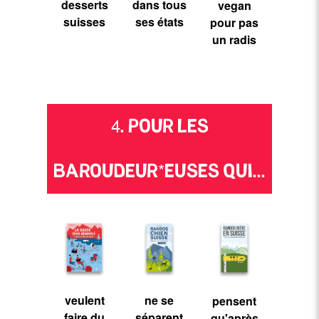
desserts
dans tous
vegan
suisses
ses états
pour pas
un radis
4. POUR LES
BAROUDEUR*EUSES QUI...
veulent
ne se
pensent
faire du
séparent
qu'après