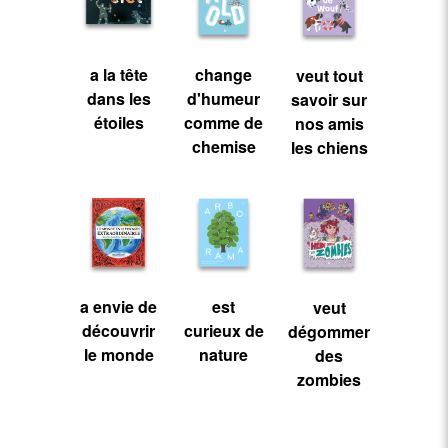
a la tête
change
veut tout
dans les
d'humeur
savoir sur
étoiles
comme de
nos amis
chemise
les chiens
a envie de
est
veut
découvrir
curieux de
dégommer
le monde
nature
des
zombies