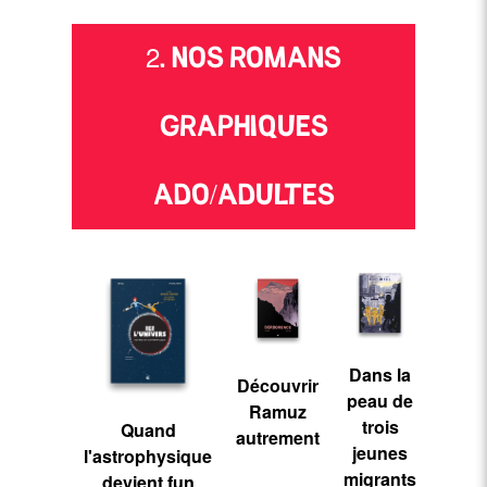
2. NOS ROMANS
GRAPHIQUES
ADO/ADULTES
Dans la
Découvrir
peau de
Ramuz
trois
Quand
autrement
jeunes
l'astrophysique
migrants
devient fun