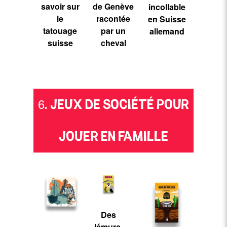
savoir sur
de Genève
incollable
le
racontée
en Suisse
tatouage
par un
allemand
suisse
cheval
6. JEUX DE SOCIÉTÉ POUR
JOUER EN FAMILLE
Des
lémurs,