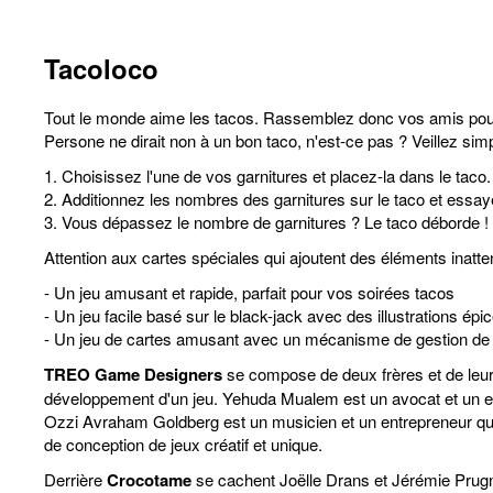
Tacoloco
Tout le monde aime les tacos. Rassemblez donc vos amis pour u
Persone ne dirait non à un bon taco, n'est-ce pas ? Veillez simp
1. Choisissez l'une de vos garnitures et placez-la dans le taco.
2. Additionnez les nombres des garnitures sur le taco et essayez
3. Vous dépassez le nombre de garnitures ? Le taco déborde ! G
Attention aux cartes spéciales qui ajoutent des éléments inatte
- Un jeu amusant et rapide, parfait pour vos soirées tacos
- Un jeu facile basé sur le black-jack avec des illustrations ép
- Un jeu de cartes amusant avec un mécanisme de gestion d
TREO Game Designers
se compose de deux frères et de leur 
développement d'un jeu. Yehuda Mualem est un avocat et un entre
Ozzi Avraham Goldberg est un musicien et un entrepreneur qui 
de conception de jeux créatif et unique.
Derrière
Crocotame
se cachent Joëlle Drans et Jérémie Prugne