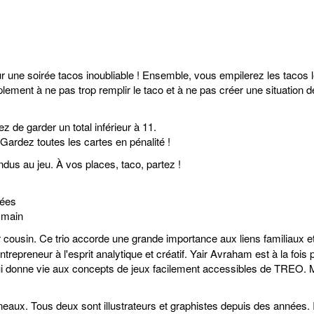
ne soirée tacos inoubliable ! Ensemble, vous empilerez les tacos le
lement à ne pas trop remplir le taco et à ne pas créer une situation dé
 de garder un total inférieur à 11.
ardez toutes les cartes en pénalité !
ndus au jeu. À vos places, taco, partez !
icées
e main
cousin. Ce trio accorde une grande importance aux liens familiaux et
preneur à l'esprit analytique et créatif. Yair Avraham est à la fois 
donne vie aux concepts de jeux facilement accessibles de TREO. Malg
aux. Tous deux sont illustrateurs et graphistes depuis des années. Il