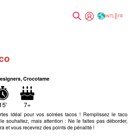
INTL
FR
Allez
au
contenu
co
esigners, Crocotame
15'
7+
rtes idéal pour vos soirées tacos ! Remplissez le taco
 souhaitez, mais attention : Ne le faites pas déborder,
era et vous recevrez des points de pénalité !