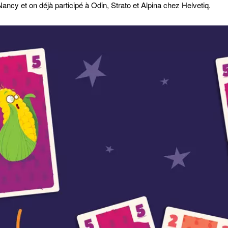
ancy et on déjà participé à Odin, Strato et Alpina chez Helvetiq.