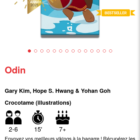
Odin
Gary Kim, Hope S. Hwang & Yohan Goh
Crocotame (illustrations)
2-6
15'
7+
Envoyez vos meilleurs vikings à la bagarre ! Récupérez les