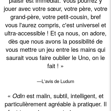
plaisir est immédiat. Vous pourrez y
jouer avec votre sœur, votre père, votre
Variante 2 joueurs
grand-père, votre petit-cousin, bref
A deux joueurs nous vous conseillons d'enlever 2 couleurs du
vous l'aurez compris, c'est universel et
jeu afin que la partie soit plus rapide et intense !
ultra-accessible ! Et ça nous, on adore,
COMMENT JOUER À ODIN?
dès que nous avons la possibilité de
vous mettre un jeu entre les mains qui
saurait vous faire oublier le Uno, on le
fait ! »
—L'avis de Ludum
«
est malin, subtil, intelligent, et
Odin
particulièrement agréable à pratiquer. Il