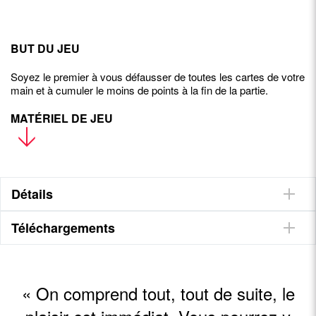
BUT DU JEU
Soyez le premier à vous défausser de toutes les cartes de votre
main et à cumuler le moins de points à la fin de la partie.
MATÉRIEL DE JEU
54
cartes numérotées de 1 à 9 en 6 couleurs
JOUEZ EN LIGNE GRATUITEMENT
Détails
Téléchargements
ILS PARLENT DE NOUS
« On comprend tout, tout de suite, le
Es-tu game ?
Videorègles