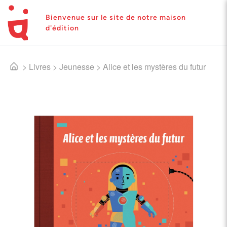
Bienvenue sur le site de notre maison
d'édition
>
Livres
>
Jeunesse
>
Alice et les mystères du futur