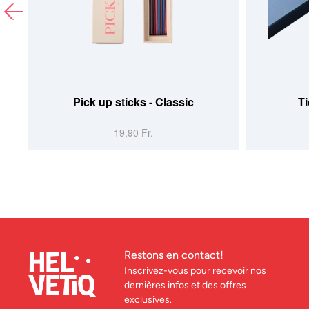
Pick up sticks - Classic
Ti
19,90 Fr.
Restons en contact!
Inscrivez-vous pour recevoir nos
dernières infos et des offres
exclusives.