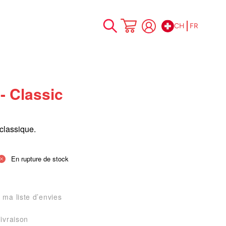
CH
FR
Allez
Mon panier
au
contenu
- Classic
classique.
En rupture de stock
 ma liste d’envies
livraison