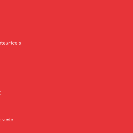
ateur·ice·s
t
e vente