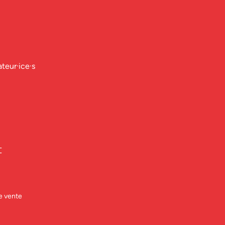
ateur·ice·s
t
e vente