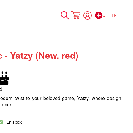
CH
FR
Allez
Mon panier
au
contenu
 - Yatzy (New, red)
4+
odern twist to your beloved game, Yatzy, where design
inment.
En stock