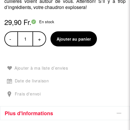
cuillères volent autour de vous. Attention! S’il y a trop
d’ingrédients, votre chaudron explosera!
29,90 Fr.
En stock
-
+
Ajouter au panier
Ajouter à ma liste d’envies
Date de livraison
Frais d'envoi
Plus d'informations