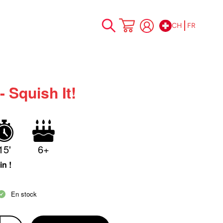
CH
FR
Allez
Mon panier
au
contenu
- Squish It!
15'
6+
in !
En stock