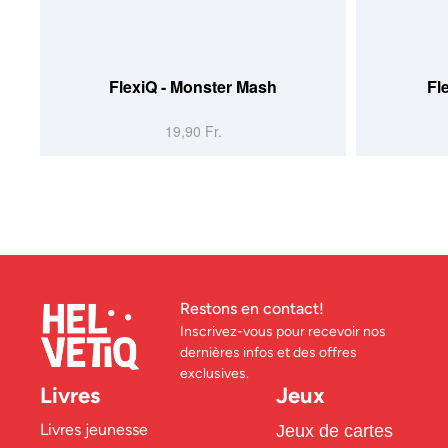
FlexiQ - Monster Mash
Fl
19,90 Fr.
Restons en contact!
Inscrivez-vous pour recevoir nos
dernières infos et des offres
exclusives.
Livres
Jeux
Livres jeunesse
Jeux de cartes