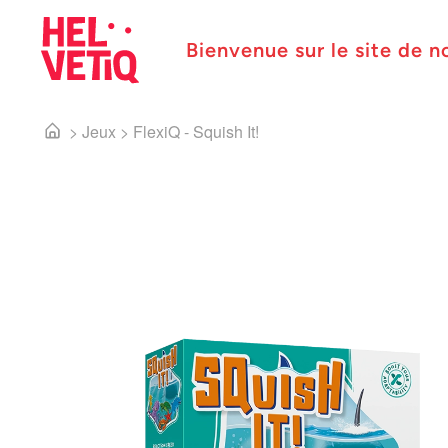
Bienvenue sur le site de n
>
Jeux
>
FlexiQ - Squish It!