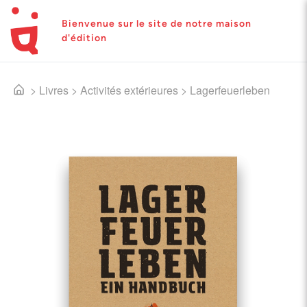
Bienvenue sur le site de notre maison
d'édition
>
Livres
>
Activités extérieures
>
Lagerfeuerleben