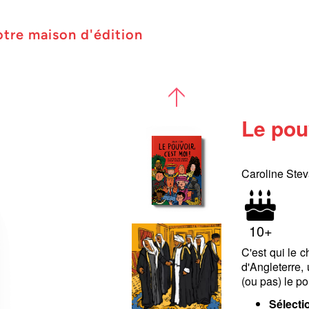
otre maison d'édition
Le pouv
Caroline Ste
10+
C'est qui le c
d'Angleterre,
(ou pas) le po
Sélect