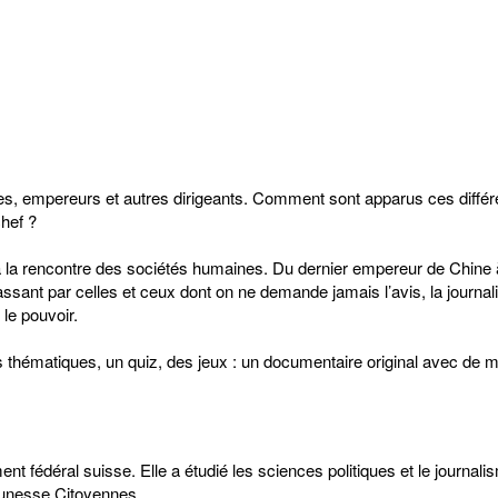
apes, empereurs et autres dirigeants. Comment sont apparus ces diffé
chef ?
rt à la rencontre des sociétés humaines. Du dernier empereur de Chine 
assant par celles et ceux dont on ne demande jamais l’avis, la journal
le pouvoir.
s thématiques, un quiz, des jeux : un documentaire original avec de mu
nt fédéral suisse. Elle a étudié les sciences politiques et le journal
jeunesse Citoyennes.