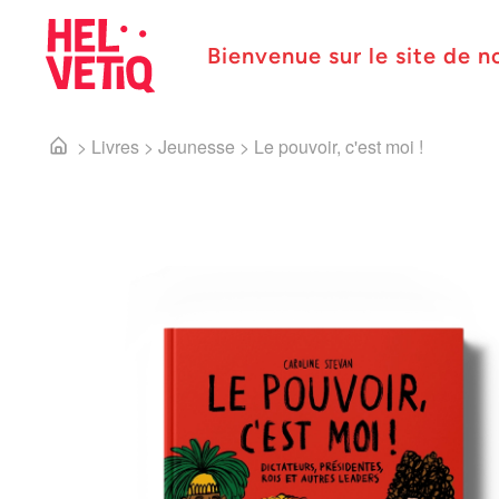
Bienvenue sur le site de n
>
Livres
>
Jeunesse
>
Le pouvoir, c'est moi !