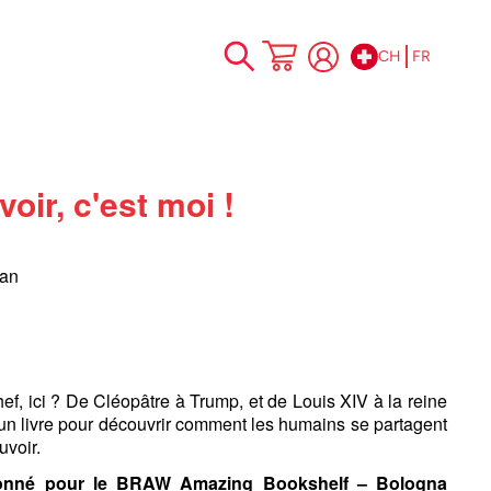
CH
FR
Allez
Mon panier
au
contenu
oir, c'est moi !
van
hef, ici ? De Cléopâtre à Trump, et de Louis XIV à la reine
 un livre pour découvrir comment les humains se partagent
uvoir.
ionné pour le BRAW Amazing Bookshelf – Bologna