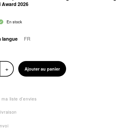
i Award 2026
En stock
a langue
FR
+
Ajouter au panier
 ma liste d’envies
livraison
envoi