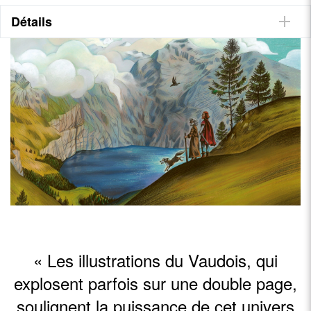
soulignent des peurs et des aspirations qui sont souvent encore
d’actualité. Un fil invisible nous relie à elles, à un imaginaire
Détails
toujours présent, à des archétypes encore vivants ». Il enseigne
l'illustration à l'école d'arts visuels Ceruleum, à Lausanne. Il
signe ici le troisième volume de sa série de livres de contes et
légendes suisses. Il est aussi l'illustrateur du best-seller
La
légende du colibri
(Actes Sud).
Table des matières
1) La source perdue (Haut-Valais)
2) Le roi et l'ours (Berne)
3) La vieille Schmidja (Valais - glacier d'Aletsch)
4) Les corbeaux de St-Meinrad (Einsiedeln - Schwytz)
5) La mort de Guillaume Tell (Altdorf - Uri)
6) La ruse des femmes de Gruyères (Gruyères - Fribourg)
7) Le ranz des vaches (Oberland bernois)
« Les illustrations du Vaudois, qui
explosent parfois sur une double page,
soulignent la puissance de cet univers