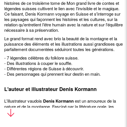
histoires de ce troisième tome de Mon grand livre de contes et
légendes suisses cultivent le lien avec l'invisible et le magique.
Ce faisant, Denis Kormann voyage en Suisse et s'interroge sur
les paysages qui façonnent les histoires et les cultures, sur la
relation qu'entretient l'être humain avec la nature et sur l'équilibre
nécessaire à sa préservation.
Le grand format rend avec brio la beauté de la montagne et la
puissance des éléments et les illustrations aussi grandioses que
parfaitement documentées séduiront toutes les générations.
- 7 légendes célèbres du folklore suisse.
- Des illustrations à couper le souffle.
- Différentes régions de Suisse à découvrir.
- Des personnages qui prennent leur destin en main.
L'auteur et illustrateur Denis Kormann
L'illustrateur vaudois
Denis Kormann
est un amoureux de la
nature et de la montagne. Fasciné par la littérature orale, les
mythes et les légendes, il aime dessiner de grandes scènes qui
permettent de se perdre en rêveries et de rendre compte de la
puissance des éléments. Pour lui, « les contes et légendes