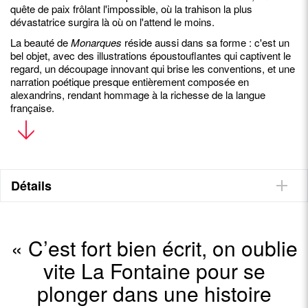
quête de paix frôlant l'impossible, où la trahison la plus
dévastatrice surgira là où on l'attend le moins.
La beauté de
Monarques
réside aussi dans sa forme : c'est un
bel objet, avec des illustrations époustouflantes qui captivent le
regard, un découpage innovant qui brise les conventions, et une
narration poétique presque entièrement composée en
alexandrins, rendant hommage à la richesse de la langue
française.
- Enfin la suite de la fable du Corbeau et du Renard, et de la
célèbre affaire du fromage
- Un univers graphique puissant qui emporte les lecteurs
- Jean de La Fontaine rencontre Game of Thrones, le tout en
alexandrins
Détails
- Une saga épique métaphore du monde humain
Prochaines rencontres et dédicaces
« C’est fort bien écrit, on oublie
Festival de la BD d'Angoulême 2025
, Stand Helvetiq : N°63 à la
vite La Fontaine pour se
Bulle du Nouveau Monde, place New York:
plonger dans une histoire
vendredi 31.01 de 15h à 17h: Ron Montalban