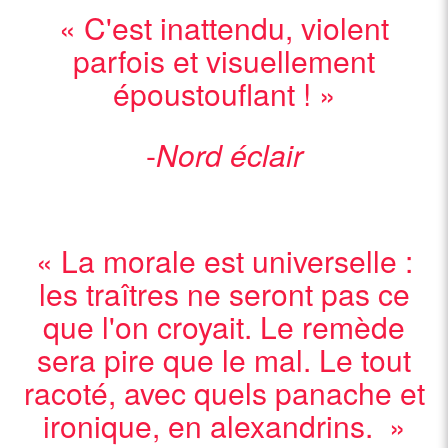
Rom Montalban
est un dessinateur, vidéaste et créateur de
« C'est inattendu, violent
formes multidisciplinaires, comme des spectacles de danse et
parfois et visuellement
dessin, des films d’animation et des vidéos-danse. Adepte du
fusain et du crayon gris, il crée, pour
Monarques
, un monde à
époustouflant ! »
l’atmosphère lourde qui pressent la fin d’un règne.
-
Nord éclair
« La morale est universelle :
les traîtres ne seront pas ce
que l'on croyait. Le remède
sera pire que le mal. Le tout
racoté, avec quels panache et
ironique, en alexandrins. »