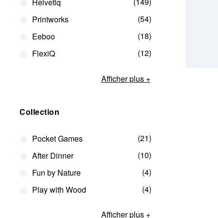
149
Helvetiq
AJOUTE
54
Printworks
18
Eeboo
12
FlexiQ
Afficher plus
Collection
21
Pocket Games
10
After Dinner
4
Fun by Nature
4
Play with Wood
Afficher plus