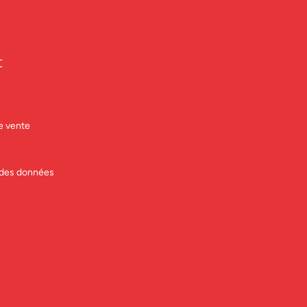
t
e vente
n des données