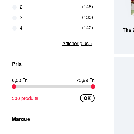
145
2
135
3
AJOUTE
142
4
The 
Afficher plus
Prix
0,00 Fr.
75,99 Fr.
336 produits
OK
Marque