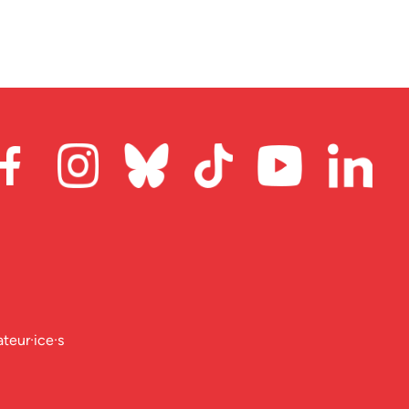
ateur·ice·s