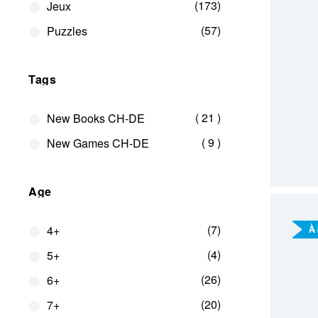
173
Jeux
57
Puzzles
Tags
PRÉCO
articles
21
New Books CH-DE
articles
9
New Games CH-DE
Age
7
4+
4
5+
26
6+
20
7+