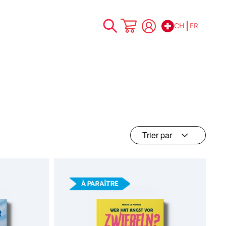
CH
FR
Allez
Mon panier
au
contenu