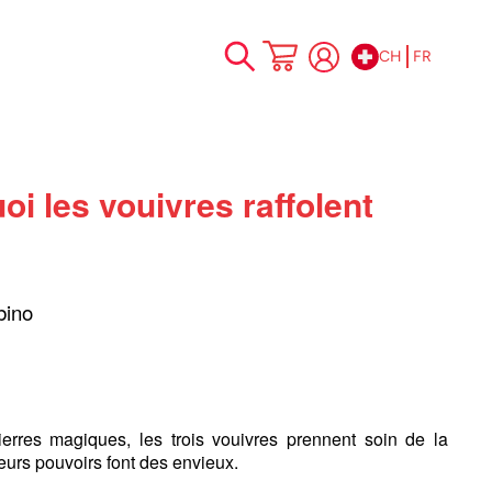
CH
FR
Allez
Mon panier
au
contenu
oi les vouivres raffolent
bino
ierres magiques, les trois vouivres prennent soin de la
leurs pouvoirs font des envieux.