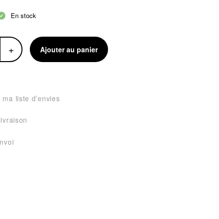
En stock
+
Ajouter au panier
 ma liste d’envies
livraison
envoi