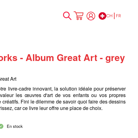
CH
FR
Allez
Mon panier
au
contenu
orks - Album Great Art - grey
Great Art
re livre-cadre innovant, la solution idéale pour préserver
 valeur les œuvres d'art de vos enfants ou vos propres
 créatifs. Fini le dilemme de savoir quoi faire des dessins
ssez, car ce livre leur offre une place de choix.
En stock