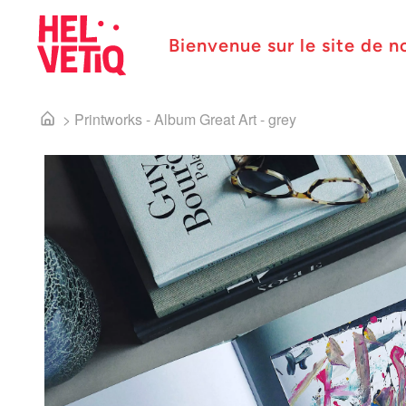
Bienvenue sur le site de n
>
Printworks - Album Great Art - grey