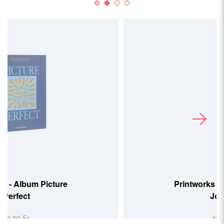
Printworks - Album Life is a
Journey
49,90 Fr.