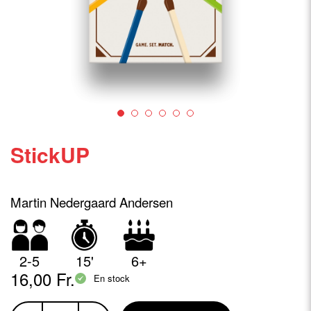
StickUP
Martin Nedergaard Andersen
2-5
15'
6+
16,00 Fr.
En stock