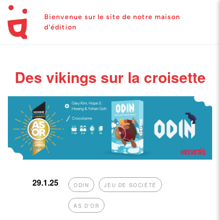
Bienvenue sur le site de notre maison
d'édition
Des vikings sur la croisette
29.1.25
ODIN
JEU DE SOCIÉTÉ
AS D'OR