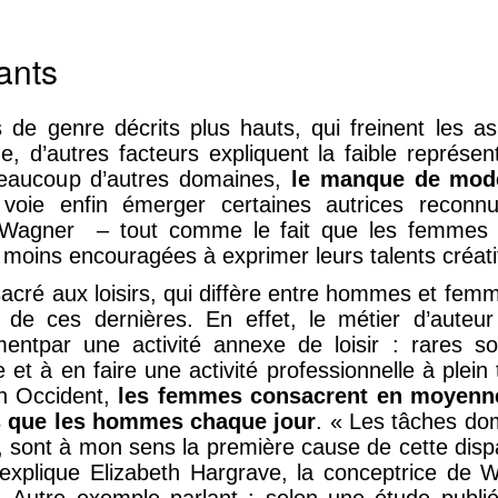
ants
 de genre décrits plus hauts, qui freinent les a
, d’autres facteurs expliquent la faible représen
eaucoup d’autres domaines,
le manque de mod
 voie enfin émerger certaines autrices recon
Wagner – tout comme le fait que les femmes 
 moins encouragées à exprimer leurs talents créati
ré aux loisirs, qui diffère entre hommes et femm
de ces dernières. En effet, le métier d’auteur
tpar une activité annexe de loisir : rares so
 et à en faire une activité professionnelle à plein
n Occident,
les femmes consacrent en moyenn
rs que les hommes chaque jour
. « Les tâches d
, sont à mon sens la première cause de cette disp
, explique Elizabeth Hargrave, la conceptrice de