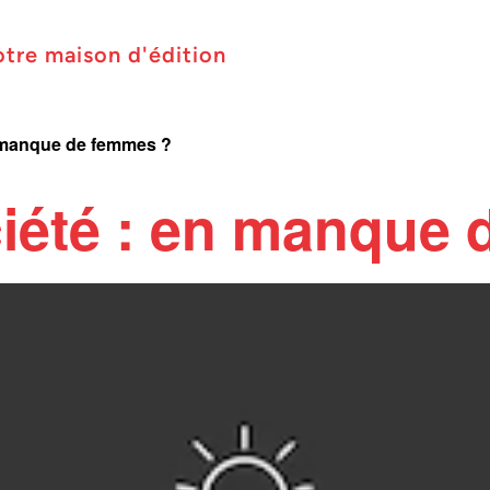
otre maison d'édition
n manque de femmes ?
iété : en manque