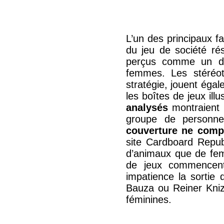
L’un des principaux f
du jeu de société ré
perçus comme un do
femmes. Les stéréo
stratégie, jouent éga
les boîtes de jeux ill
analysés
montraient
groupe de personn
couverture ne com
site Cardboard Republ
d’animaux que de femm
de jeux commencent
impatience la sortie 
Bauza ou Reiner Knizi
féminines.