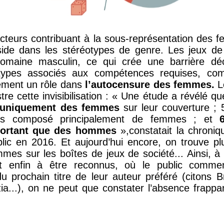
acteurs contribuant à la sous-représentation des f
side dans les stéréotypes de genre. Les jeux de
maine masculin, ce qui crée une barrière déc
types associés aux compétences requises, com
lement un rôle dans
l’autocensure des femmes.
Le
ustre cette invisibilisation : « Une étude a révélé q
uniquement des femmes
sur leur couverture ;
es composé principalement de femmes ; et
portant que des hommes
»,constatait la chroniq
ic en 2016. Et aujourd’hui encore, on trouve plu
es sur les boîtes de jeux de société... Ainsi, à 
 enfin à être reconnus, où le public comme
du prochain titre de leur auteur préféré (citons 
a...), on ne peut que constater l’absence frappa