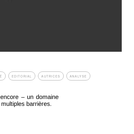
É
EDITORIAL
AUTRICES
ANALYSE
– encore – un domaine
multiples barrières.