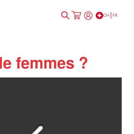
CH
FR
Allez
Mon panier
au
contenu
 de femmes ?