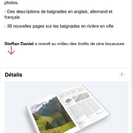
photos.
- Des descriptions de baignades en anglais, allemand et
français
- 36 nouvelles pages sur les baignades en rivière en ville
Steffan Daniel
a grandi au milieu des forêts de pins boueuses,
des collines balayées par la pluie et des eaux côtières
spectaculaires du Pays de Galles. En 2013, Steffan a
déménagé en Suisse, attiré par les montagnes et les lacs alpins
à perte de vue. Pendant la rédaction de ce livre, il a traversé le
pays à de nombreuses reprises en VTT, en train et en voiture
Détails
pour visiter chaque lieu de baignade décrit dans ces pages.
Steffan espère que ce livre inspirera d'autres personnes à
profiter des grands espaces.