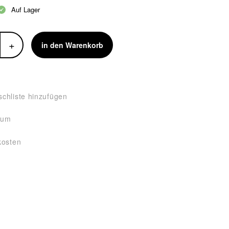
Auf Lager
+
in den Warenkorb
chliste hinzufügen
tum
kosten