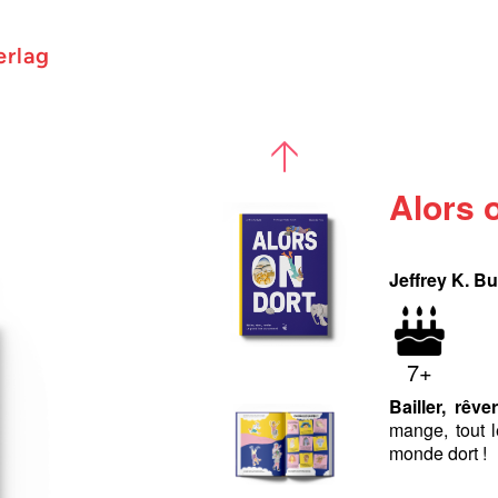
erlag
Alors 
Jeffrey K. Bu
7+
Bailler, rêv
mange, tout l
monde dort !