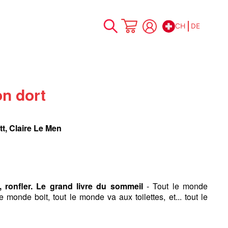
CH
DE
Zum
Mein Warenkorb
Inhalt
springen
on dort
tt, Claire Le Men
er, ronfler. Le grand livre du sommeil
- Tout le monde
e monde boit, tout le monde va aux toilettes, et... tout le