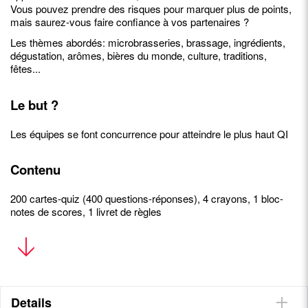
Vous pouvez prendre des risques pour marquer plus de points,
mais saurez-vous faire confiance à vos partenaires ?
Les thèmes abordés: microbrasseries, brassage, ingrédients,
dégustation, arômes, bières du monde, culture, traditions,
fêtes...
Le but ?
Les équipes se font concurrence pour atteindre le plus haut QI
Contenu
200 cartes-quiz (400 questions-réponses), 4 crayons, 1 bloc-
notes de scores, 1 livret de règles
• Questions intéressantes et anecdotes étonnantes autour
de la bière
• Permet de jouer en équipes
• Décompte les points de manière amusante
Details