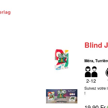
erlag
Blind 
Méra, Turriè
2-12
Suivez votre 
!
19,90 Fr.