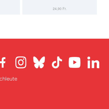
24,90 Fr.
achleute