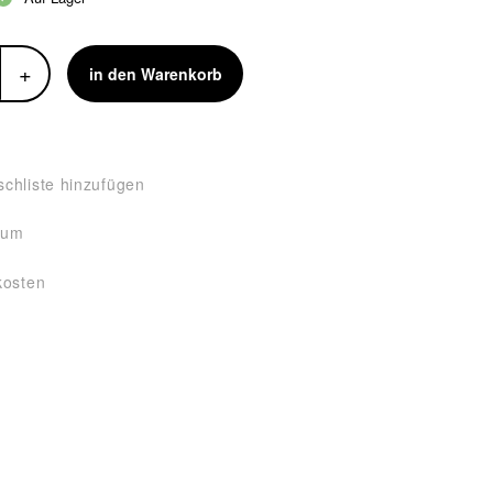
+
in den Warenkorb
chliste hinzufügen
tum
kosten