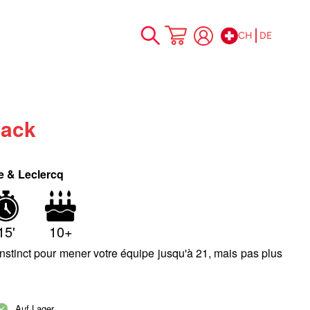
CH
DE
Zum
Mein Warenkorb
Inhalt
springen
Jack
re & Leclercq
15'
10+
instinct pour mener votre équipe jusqu'à 21, mais pas plus
Auf Lager