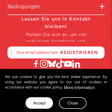
Bedingungen
Lassen Sie uns in Kontakt
bleiben!
Melden Sie sich an, um von
exklusiven Angeboten und
Produktneuheiten zu erfahren.
We use cookies to give you the best online experience. By
© 2026 Helvetiq SA. Alle Rechte vorbehalten.
using our website you agree to our use of cookies in
More information
accordance with our cookie policy.
Zum
Accept
Close
Mein Warenkorb
Inhalt