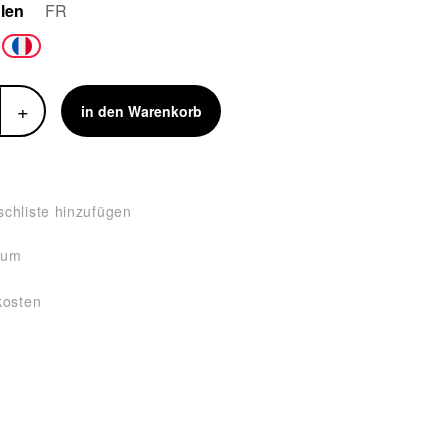
len
FR
+
in den Warenkorb
chliste hinzufügen
tum
kosten