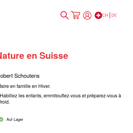
CH
DE
Zum
Mein Warenkorb
Inhalt
springen
Nature en Suisse
Robert Schoutens
 faire en famille en Hiver.
! Habillez les enfants, emmitouflez-vous et préparez-vous à
roid.
Auf Lager