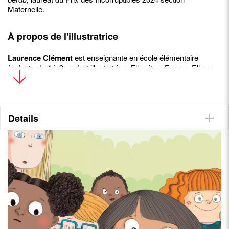
Maternelle.
À propos de l'illustratrice
Laurence Clément
est enseignante en école élémentaire
(enfants de 4 à 9 ans) et illustratrice. Elle vit en France. Elle a
illustré
Le Livre perdu
qui a remporté le Prix des Incorruptibles
2024 section Maternelle.
Technique: crayon et numérique
Details