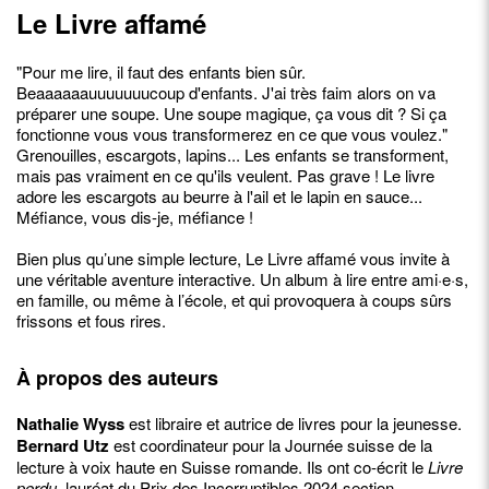
Le Livre affamé
"Pour me lire, il faut des enfants bien sûr.
Beaaaaaauuuuuuucoup d'enfants. J'ai très faim alors on va
préparer une soupe. Une soupe magique, ça vous dit ? Si ça
fonctionne vous vous transformerez en ce que vous voulez."
Grenouilles, escargots, lapins... Les enfants se transforment,
mais pas vraiment en ce qu'ils veulent. Pas grave ! Le livre
adore les escargots au beurre à l'ail et le lapin en sauce...
Méfiance, vous dis-je, méfiance !
Bien plus qu’une simple lecture, Le Livre affamé vous invite à
une véritable aventure interactive. Un album à lire entre ami·e·s,
en famille, ou même à l’école, et qui provoquera à coups sûrs
frissons et fous rires.
À propos des auteurs
Nathalie Wyss
est libraire et autrice de livres pour la jeunesse.
Bernard Utz
est coordinateur pour la Journée suisse de la
lecture à voix haute en Suisse romande. Ils ont co-écrit le
Livre
perdu,
lauréat du Prix des Incorruptibles 2024 section