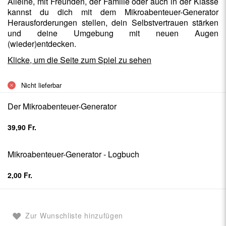
Alleine, mit Freunden, der Familie oder auch in der Klasse
kannst du dich mit dem Mikroabenteuer-Generator
Herausforderungen stellen, dein Selbstvertrauen stärken
und deine Umgebung mit neuen Augen
(wieder)entdecken.
Klicke, um die Seite zum Spiel zu sehen
Nicht lieferbar
Artikel
Der Mikroabenteuer-Generator
für
gruppiertes
39,90 Fr.
Produkt
Mikroabenteuer-Generator - Logbuch
2,00 Fr.
Zur Wunschliste hinzufügen