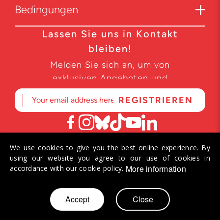
Bedingungen
Lassen Sie uns in Kontakt
bleiben!
Melden Sie sich an, um von
exklusiven Angeboten und
Produktneuheiten zu erfahren.
We use cookies to give you the best online experience. By
© 2026 Helvetiq SA. Alle Rechte vorbehalten.
using our website you agree to our use of cookies in
More information
accordance with our cookie policy.
Zum
Accept
Close
Mein Warenkorb
Inhalt