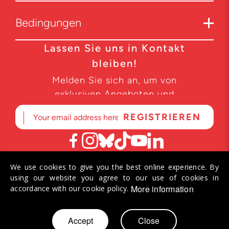
Bedingungen
Lassen Sie uns in Kontakt
bleiben!
Melden Sie sich an, um von
exklusiven Angeboten und
Produktneuheiten zu erfahren.
We use cookies to give you the best online experience. By
© 2026 Helvetiq SA. Alle Rechte vorbehalten.
using our website you agree to our use of cookies in
More information
accordance with our cookie policy.
Zum
Accept
Close
Mein Warenkorb