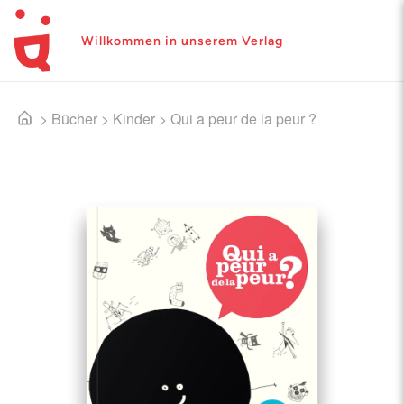
Willkommen in unserem Verlag
>
Bücher
>
Kinder
>
Qui a peur de la peur ?