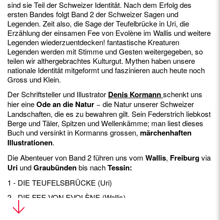
sind sie Teil der Schweizer Identität. Nach dem Erfolg des
ersten Bandes folgt Band 2 der Schweizer Sagen und
Legenden. Zeit also, die Sage der Teufelbrücke in Uri, die
Erzählung der einsamen Fee von Evolène im Wallis und weitere
Legenden wiederzuentdecken! fantastische Kreaturen
Legenden werden mit Stimme und Gesten weitergegeben, so
teilen wir althergebrachtes Kulturgut. Mythen haben unsere
nationale Identität mitgeformt und faszinieren auch heute noch
Gross und Klein.
Der Schriftsteller und Illustrator
Denis Kormann
schenkt uns
hier eine
Ode an die Natur
− die Natur unserer Schweizer
Landschaften, die es zu bewahren gilt. Sein Federstrich liebkost
Berge und Täler, Spitzen und Wellenkämme; man liest dieses
Buch und versinkt in Kormanns grossen,
märchenhaften
Illustrationen
.
Die Abenteuer von Band 2 führen uns vom
Wallis
,
Freiburg
via
Uri
und
Graubünden
bis nach
Tessin
:
1 - DIE TEUFELSBRÜCKE (Uri)
2 - DIE FEE VON EVOLÈNE (Wallis)
3 - DIE RACHE DES BOUNET RODZO (Freiburg)