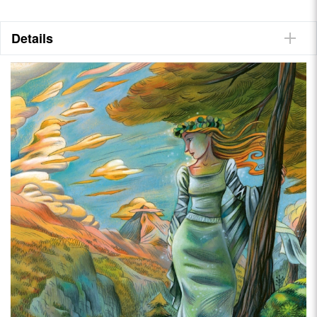
4 - SONTGA MARGRIATA (Graubünden)
5 - FORTUNINO, DER SOHN DES FISCHERS (Tessin)
Details
7 - DAS SECHS-WUNDER-KÄSTCHEN (Graubünden)
• Zauberhafter Blick auf die Schweiz
• Grossformatige Zeichnungen
• Tollen Übersichtskarten
• Für Kinder und Erwachsene