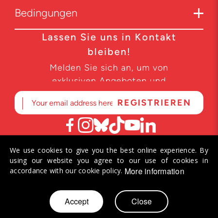
Bedingungen
Lassen Sie uns in Kontakt
bleiben!
Melden Sie sich an, um von
exklusiven Angeboten und
Produktneuheiten zu erfahren.
We use cookies to give you the best online experience. By
© 2026 Helvetiq SA. Alle Rechte vorbehalten.
using our website you agree to our use of cookies in
More information
accordance with our cookie policy.
Zum
Accept
Close
Mein Warenkorb
Inhalt