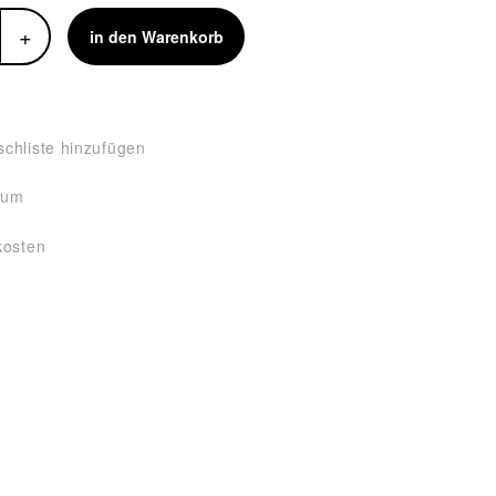
+
in den Warenkorb
chliste hinzufügen
tum
kosten