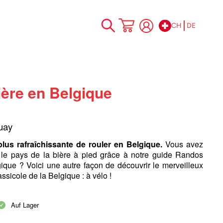
CH
DE
Zum
Mein Warenkorb
Inhalt
springen
ière en Belgique
uay
plus rafraîchissante de rouler en Belgique.
Vous avez
é le pays de la bière à pied grâce à notre guide Randos
ique ? Voici une autre façon de découvrir le merveilleux
ssicole de la Belgique : à vélo !
Auf Lager