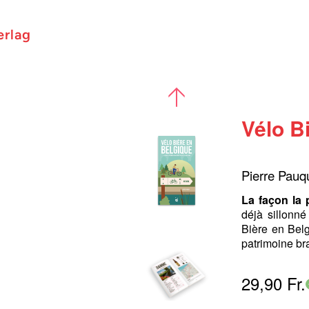
erlag
Vélo B
Pierre Pauq
La façon la 
déjà sillonn
Bière en Belg
patrimoine bra
29,90 Fr.